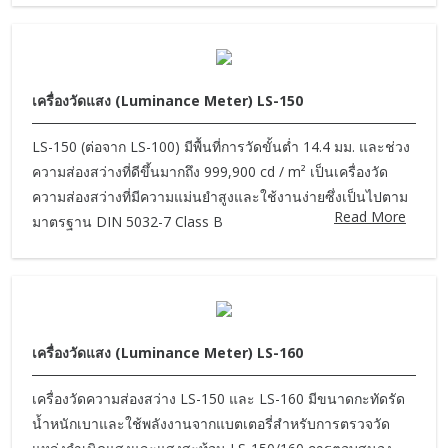
เครื่องวัดแสง (Luminance Meter) LS-150
LS-150 (ต่อจาก LS-100) มีพื้นที่การวัดขั้นต่ำ 14.4 มม. และช่วง
ความส่องสว่างที่ดีขึ้นมากถึง 999,900 cd / m² เป็นเครื่องวัด
ความส่องสว่างที่มีความแม่นยำสูงและใช้งานง่ายซึ่งเป็นไปตาม
Read More
มาตรฐาน DIN 5032-7 Class B
เครื่องวัดแสง (Luminance Meter) LS-160
เครื่องวัดความส่องสว่าง LS-150 และ LS-160 มีขนาดกะทัดรัด
น้ำหนักเบาและใช้พลังงานจากแบตเตอรี่สำหรับการตรวจวัด