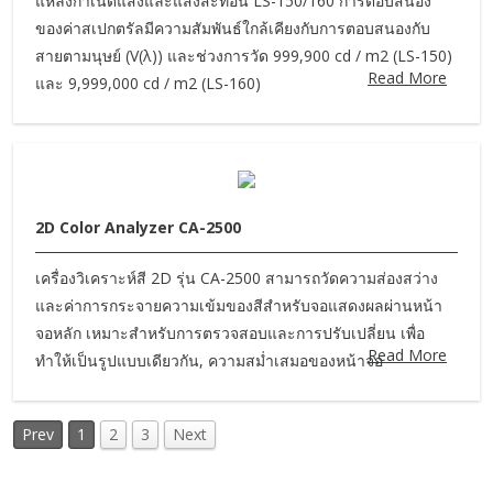
แหล่งกำเนิดแสงและแสงสะท้อน LS-150/160 การตอบสนอง
ของค่าสเปกตรัลมีความสัมพันธ์ใกล้เคียงกับการตอบสนองกับ
สายตามนุษย์ (V(λ)) และช่วงการวัด 999,900 cd / m2 (LS-150)
Read More
และ 9,999,000 cd / m2 (LS-160)
2D Color Analyzer CA-2500
เครื่องวิเคราะห์สี 2D รุ่น CA-2500 สามารถวัดความส่องสว่าง
และค่าการกระจายความเข้มของสีสำหรับจอแสดงผลผ่านหน้า
จอหลัก เหมาะสำหรับการตรวจสอบและการปรับเปลี่ยน เพื่อ
Read More
ทำให้เป็นรูปแบบเดียวกัน, ความสม่ำเสมอของหน้าจอ
Prev
1
2
3
Next