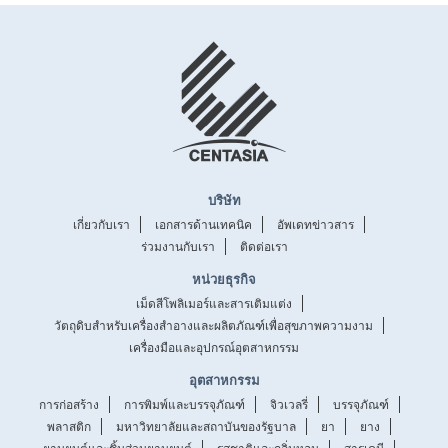
บริษัท
เกี่ยวกับเรา
เอกสารด้านเทคนิค
อัพเดทข่าวสาร
ร่วมงานกับเรา
ติดต่อเรา
หน่วยธุรกิจ
เม็ดสีโพลิเมอร์และสารเติมแต่ง
วัตถุดิบสำหรับเครื่องสำอางและผลิตภัณฑ์เพื่อสุขภาพความงาม
เครื่องมือและอุปกรณ์อุตสาหกรรม
อุตสาหกรรม
การก่อสร้าง
การพิมพ์และบรรจุภัณฑ์
จิวเวลรี่
บรรจุภัณฑ์
พลาสติก
มหาวิทยาลัยและสถาบันของรัฐบาล
ยา
ยาง