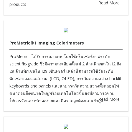
Read More
products
ProMetric® I Imaging Colorimeters
ProMetric I ได้รับการออกแบบโดยใช้เซ็นเซอร์ภาพระดับ
scientific-grade ซึ่งมีความละเอียดตั้งแต่ 2 ล้านพิกเซลใน I2 ถึง
29 ล้านพิกเซลใน I29 เซ็นเซอร์ เหล่านี้สามารถใช้วัดระดับ
พิกเซลของจอแสดงผล (LCD, OLED), การวัดความสว่าง backlit
keyboards and panels และสามารถวัดความสว่างทั้งหลอดไฟ
ขนาดจนถึงขนาดใหญ่พร้อมเทคโนโลยีขั้นสูงที่สามารถช่วย
Read More
ให้การวัดแสงหน้าจอง่ายและมีความถูกต้องแม่นยำสูง