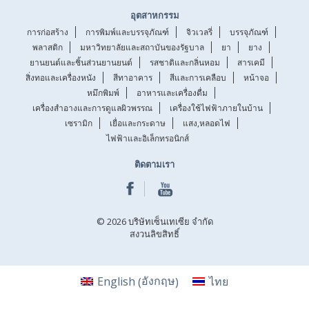
อุตสาหกรรม
การก่อสร้าง
การพิมพ์และบรรจุภัณฑ์
จิวเวลรี่
บรรจุภัณฑ์
พลาสติก
มหาวิทยาลัยและสถาบันของรัฐบาล
ยา
ยาง
ยานยนต์และชิ้นส่วนยานยนต์
รสชาติและกลิ่นหอม
สารเคมี
สิ่งทอและเครื่องหนัง
สีทาอาคาร
สีและการเคลือบ
หน้าจอ
หมึกพิมพ์
อาหารและเครื่องดื่ม
เครื่องสำอางและการดูแลผิวพรรณ
เครื่องใช้ไฟฟ้าภายในบ้าน
เซรามิก
เยื่อและกระดาษ
แสง,หลอดไฟ
ไฟฟ้าและอิเล็กทรอนิกส์
ติดตามเรา
© 2026 บริษัทเซ็นเทเซีย จำกัด
สงวนลิขสิทธิ์
อังกฤษ
English
ไทย
(
)