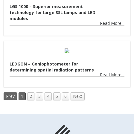
LGS 1000 – Superior measurement
technology for large SSL lamps and LED
modules
Read More
LEDGON – Goniophotometer for
determining spatial radiation patterns
Read More
Prev
1
2
3
4
5
6
Next