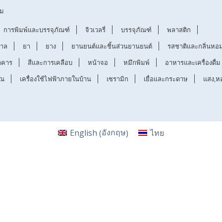
รม
การพิมพ์และบรรจุภัณฑ์
จิวเวลรี่
บรรจุภัณฑ์
พลาสติก
บาล
ยา
ยาง
ยานยนต์และชิ้นส่วนยานยนต์
รสชาติและกลิ่นหอ
าคาร
สีและการเคลือบ
หน้าจอ
หมึกพิมพ์
อาหารและเครื่องดื่ม
รณ
เครื่องใช้ไฟฟ้าภายในบ้าน
เซรามิก
เยื่อและกระดาษ
แสง,ห
อังกฤษ
English
ไทย
(
)