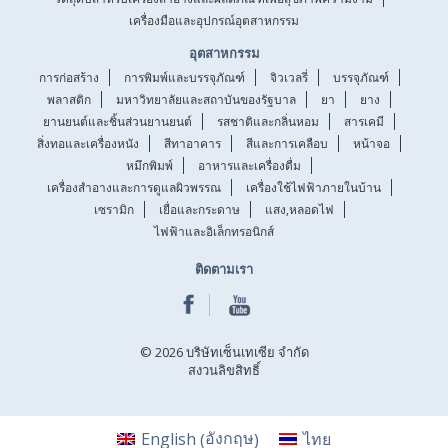
เครื่องมือและอุปกรณ์อุตสาหกรรม
อุตสาหกรรม
การก่อสร้าง
การพิมพ์และบรรจุภัณฑ์
จิวเวลรี่
บรรจุภัณฑ์
พลาสติก
มหาวิทยาลัยและสถาบันของรัฐบาล
ยา
ยาง
ยานยนต์และชิ้นส่วนยานยนต์
รสชาติและกลิ่นหอม
สารเคมี
สิ่งทอและเครื่องหนัง
สีทาอาคาร
สีและการเคลือบ
หน้าจอ
หมึกพิมพ์
อาหารและเครื่องดื่ม
เครื่องสำอางและการดูแลผิวพรรณ
เครื่องใช้ไฟฟ้าภายในบ้าน
เซรามิก
เยื่อและกระดาษ
แสง,หลอดไฟ
ไฟฟ้าและอิเล็กทรอนิกส์
ติดตามเรา
© 2026 บริษัทเซ็นเทเซีย จำกัด
สงวนลิขสิทธิ์
อังกฤษ
English
ไทย
(
)